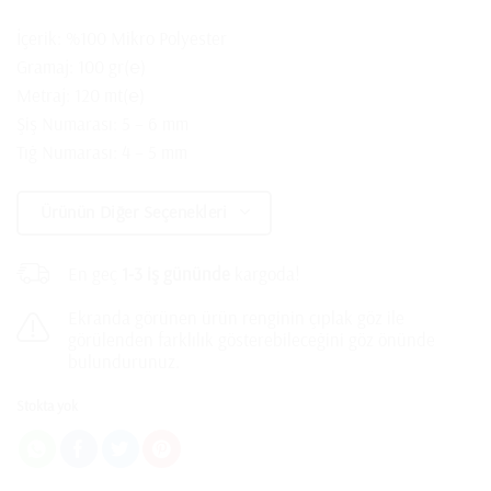
İçerik: %100 Mikro Polyester
Gramaj: 100 gr(℮)
Metraj: 120 mt(℮)
Şiş Numarası: 5 – 6 mm
Tığ Numarası: 4 – 5 mm
Ürünün Diğer Seçenekleri
En geç
1-3 iş gününde
kargoda!
Ekranda görünen ürün renginin çıplak göz ile
görülenden farklılık gösterebileceğini göz önünde
bulundurunuz.
Stokta yok