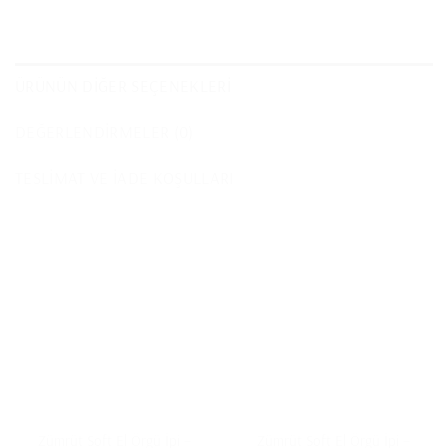
ÜRÜNÜN DIĞER SEÇENEKLERI
DEĞERLENDIRMELER (0)
TESLIMAT VE İADE KOŞULLARI
Zümrüt Soft El Örgü İpi –
Zümrüt Soft El Örgü İpi –