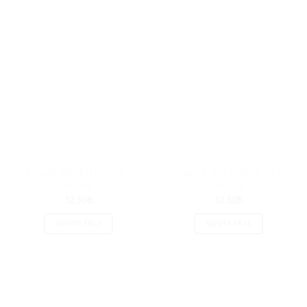
Zümrüt Soft El Örgü İpi –
Zümrüt Soft El Örgü İpi –
86506
86505
52.50
₺
52.50
₺
SEPETE EKLE
SEPETE EKLE