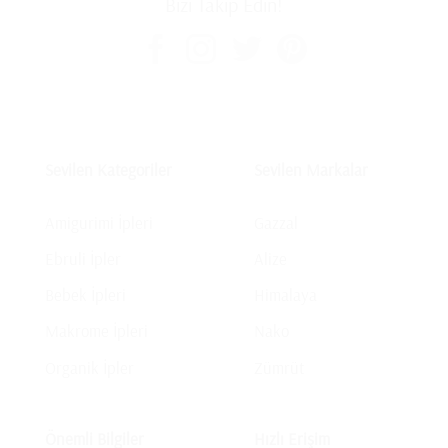
Bizi Takip Edin!
Sevilen Kategoriler
Sevilen Markalar
Amigurimi İpleri
Gazzal
Ebruli İpler
Alize
Bebek İpleri
Himalaya
Makrome İpleri
Nako
Organik İpler
Zümrüt
Önemli Bilgiler
Hızlı Erişim