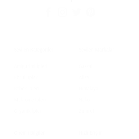
Sevilen Kategoriler
Sevilen Markalar
Amigurimi İpleri
Gazzal
Ebruli İpler
Alize
Bebek İpleri
Himalaya
Makrome İpleri
Nako
Organik İpler
Zümrüt
Önemli Bilgiler
Hızlı Erişim