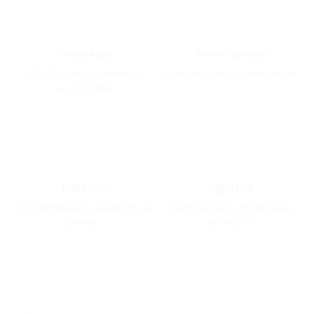
Ücretsiz Kargo
Ödeme Seçenekleri
1000 TL’yi geçen alışverişlerde,
Kredi kartı ile taksitli ödeme imkanı!
kargolar bizden!
Orjinal Ürün
Uygun Fiyat
%100 Orjinal ürün ve güvenli alışveriş
Uygun fiyatlı geniş ürün yelpazesi ve
garantisi.
özel fırsatlar.