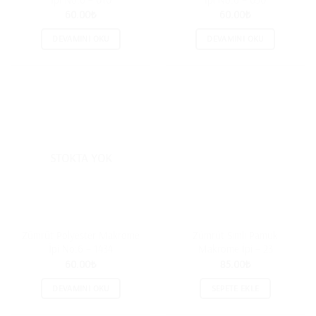
60.00
₺
60.00
₺
DEVAMINI OKU
DEVAMINI OKU
STOKTA YOK
Zümrüt Polyester Makrome
Zümrüt Simli Pamuk
İpi No:6 – 1434
Makrome İpi – 23
60.00
₺
85.00
₺
DEVAMINI OKU
SEPETE EKLE