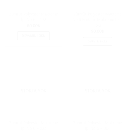
Zümrüt Polyester Makrome
Zümrüt Polyester Macrame
İpi No:6 – 192
No:4 Metallic Makrome İpi –
16-2
60.00
₺
90.00
₺
DEVAMINI OKU
SEPETE EKLE
STOKTA YOK
STOKTA YOK
Zümrüt Polyester Makrome
Zümrüt Polyester Makrome
İpi No:6 – 023
İpi No:6 – 064