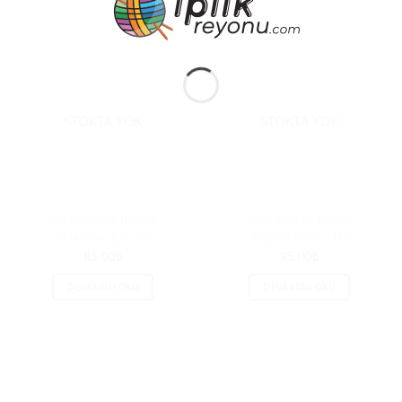
STOKTA YOK
STOKTA YOK
Zümrüt Simli Pamuk
Zümrüt Simli Pamuk
Makrome İpi – 21
Makrome İpi – 03
85.00
₺
85.00
₺
DEVAMINI OKU
DEVAMINI OKU