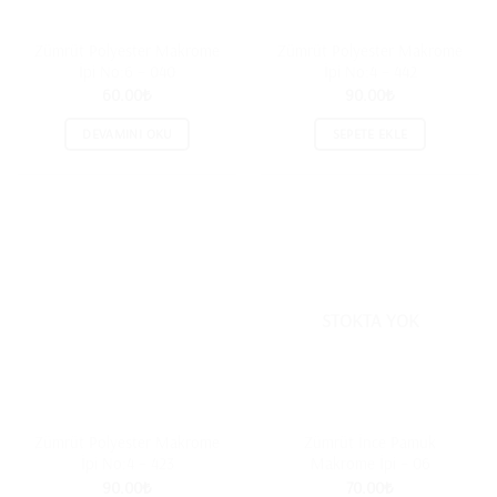
Zümrüt Polyester Makrome
Zümrüt Polyester Makrome
İpi No:6 – 040
İpi No:4 – 442
60.00
₺
90.00
₺
DEVAMINI OKU
SEPETE EKLE
STOKTA YOK
Zümrüt Polyester Makrome
Zümrüt İnce Pamuk
İpi No:4 – 423
Makrome İpi – 06
90.00
₺
70.00
₺