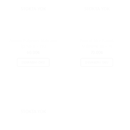
STOKTA YOK
STOKTA YOK
Zümrüt Polyester Makrome
Zümrüt İnce Pamuk
İpi No:6 – 220
Makrome İpi – 16
60.00
₺
70.00
₺
DEVAMINI OKU
DEVAMINI OKU
STOKTA YOK