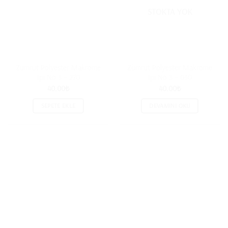
STOKTA YOK
Zümrüt Polyester Makrome
Zümrüt Polyester Makrome
İpi No:3 – 270
İpi No:3 – 030
40.00
₺
40.00
₺
SEPETE EKLE
DEVAMINI OKU