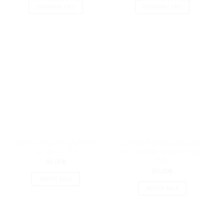
DEVAMINI OKU
DEVAMINI OKU
Zümrüt Polyester Makrome
Zümrüt Polyester Macrame
İpi No:3 – 010
No:4 Metallic Makrome İpi –
030
40.00
₺
90.00
₺
SEPETE EKLE
SEPETE EKLE