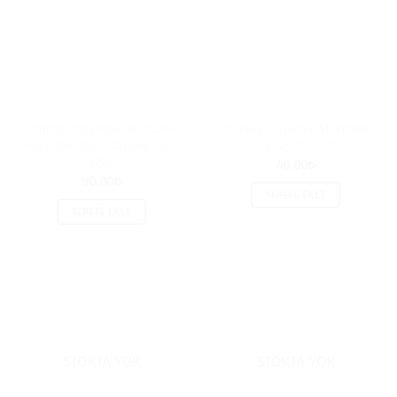
Zümrüt Polyester Macrame
Zümrüt Polyester Makrome
No:4 Metallic Makrome İpi –
İpi No:3 – 050
050
40.00
₺
90.00
₺
SEPETE EKLE
SEPETE EKLE
STOKTA YOK
STOKTA YOK