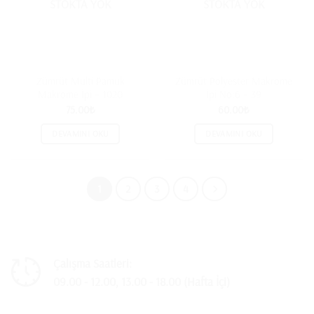
STOKTA YOK
STOKTA YOK
Zümrüt Multi Pamuk
Zümrüt Polyester Makrome
Makrome İpi – 1020
İpi No:6 – 39
75.00
₺
60.00
₺
DEVAMINI OKU
DEVAMINI OKU
1
2
3
4
Çalışma Saatleri:
09.00 - 12.00, 13.00 - 18.00 (Hafta İçi)