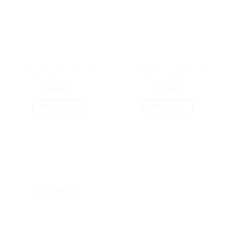
Zümrüt Polyester Makrome
Zümrüt Polyester Makrome
İpi No:4 – 457
İpi No:4 – 402
90.00
₺
90.00
₺
SEPETE EKLE
SEPETE EKLE
STOKTA YOK