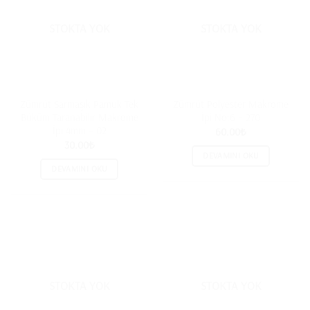
STOKTA YOK
STOKTA YOK
Zümrüt Sarmaşık Pamuk Tek
Zümrüt Polyester Makrome
Büküm Taranabilir Makrome
İpi No:6 – 270
İpi 4mm – 02
60.00
₺
30.00
₺
DEVAMINI OKU
DEVAMINI OKU
STOKTA YOK
STOKTA YOK