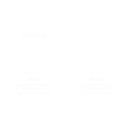
STOKTA YOK
Zümrüt İnce Pamuk
Zümrüt Polyester Makrome
Makrome İpi – 102
İpi No:3 – 038
70.00
₺
40.00
₺
DEVAMINI OKU
SEPETE EKLE