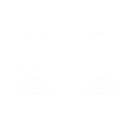
STOKTA YOK
STOKTA YOK
Zümrüt Multi Pamuk
Zümrüt Polyester Makrome
Makrome İpi – 515
İpi No:6 – 12
75.00
₺
60.00
₺
DEVAMINI OKU
DEVAMINI OKU