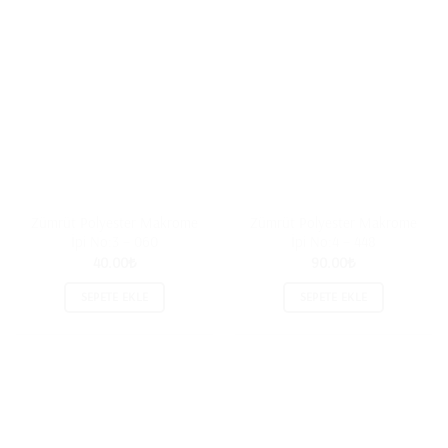
Zümrüt Polyester Makrome
Zümrüt Polyester Makrome
İpi No:3 – 060
İpi No:4 – 448
40.00
₺
90.00
₺
SEPETE EKLE
SEPETE EKLE