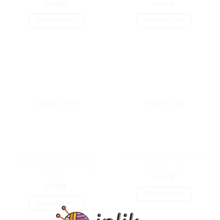
70.00
₺
60.00
₺
DEVAMINI OKU
DEVAMINI OKU
STOKTA YOK
STOKTA YOK
Zümrüt Polyester Macrame
Zümrüt Polyester Makrome
No:4 Metallic Makrome İpi –
İpi No:6 – 1424
203
60.00
₺
90.00
₺
DEVAMINI OKU
DEVAMINI OKU