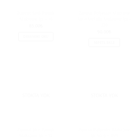
Zümrüt Simli Pamuk
Zümrüt Polyester Macrame
Makrome İpi – 16
No:4 Metallic Makrome İpi –
238
85.00
₺
90.00
₺
DEVAMINI OKU
SEPETE EKLE
STOKTA YOK
STOKTA YOK
Zümrüt İnce Pamuk
Zümrüt Polyester Makrome
Makrome İpi – 14
İpi No:6 – 099