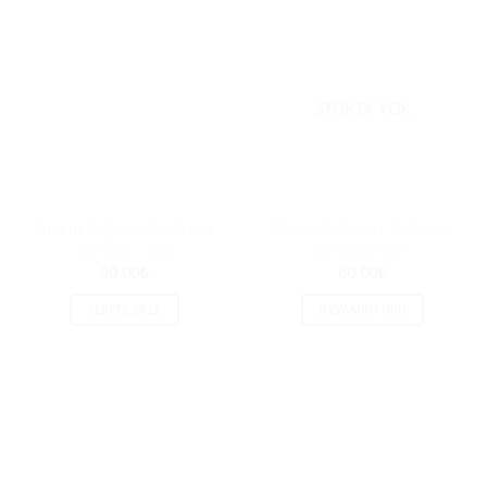
STOKTA YOK
Zümrüt Polyester Makrome
Zümrüt Polyester Makrome
İpi No:4 – 408
İpi No:6 – 017
90.00
₺
60.00
₺
SEPETE EKLE
DEVAMINI OKU