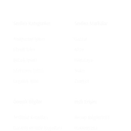
Sevilen Kategoriler
Sevilen Markalar
Amigurimi İpleri
Gazzal
Ebruli İpler
Alize
Bebek İpleri
Himalaya
Makrome İpleri
Nako
Organik İpler
Zümrüt
Önemli Bilgiler
Hızlı Erişim
Teslimat Koşulları
Hesap Bilgilerimiz
Garanti ve İade Koşulları
Hakkımızda