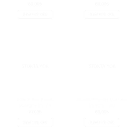
60.00
₺
60.00
₺
DEVAMINI OKU
DEVAMINI OKU
STOKTA YOK
STOKTA YOK
Zümrüt İnce Pamuk
Zümrüt Polyester Makrome
Makrome İpi – 19
İpi No:6 – 262
70.00
₺
60.00
₺
DEVAMINI OKU
DEVAMINI OKU