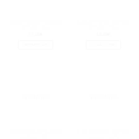
Zümrüt Polyester Makrome
Zümrüt Polyester Makrome
İpi No:6 – 031
İpi No:6 – 1433
60.00
₺
60.00
₺
DEVAMINI OKU
DEVAMINI OKU
STOKTA YOK
STOKTA YOK
Zümrüt Polyester Makrome
Zümrüt Polyester Makrome
İpi No:6 – 1432
İpi No:6 – 1425