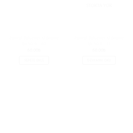
STOKTA YOK
Zümrüt Polyester Makrome
Zümrüt Polyester Makrome
İpi No:6 – 60
İpi No:6 – 17
60.00
₺
60.00
₺
SEPETE EKLE
DEVAMINI OKU