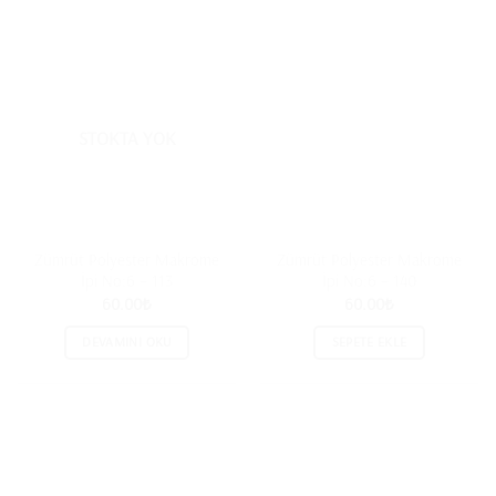
STOKTA YOK
Zümrüt Polyester Makrome
Zümrüt Polyester Makrome
İpi No:6 – 113
İpi No:6 – 140
60.00
₺
60.00
₺
DEVAMINI OKU
SEPETE EKLE