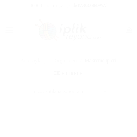
İçeriğe
1000 TL üzeri alışverişlerde
KARGO BEDAVA!
atla
Ana Sayfa
/
El Örgü İpleri
/
Makrome İpleri
FILTRELE