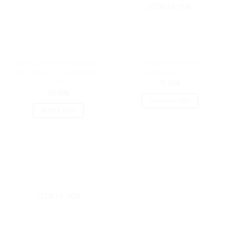
STOKTA YOK
Zümrüt Polyester Macrame
Zümrüt Multi Pamuk
No:4 Metallic Makrome İpi –
Makrome İpi – 1011
060
75.00
₺
90.00
₺
DEVAMINI OKU
SEPETE EKLE
STOKTA YOK