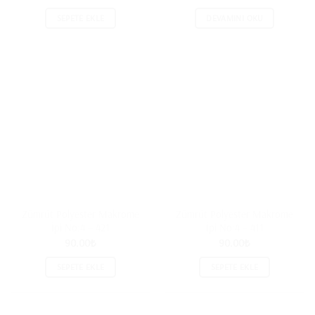
SEPETE EKLE
DEVAMINI OKU
Zümrüt Polyester Makrome
Zümrüt Polyester Makrome
İpi No:4 – 421
İpi No:4 – 411
90.00
₺
90.00
₺
SEPETE EKLE
SEPETE EKLE