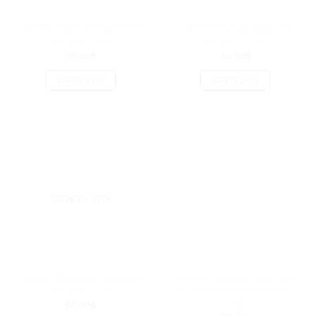
Zümrüt Polyester Makrome
Zümrüt Polyester Makrome
İpi No:3 – 062
İpi No:3 – 031
40.00
₺
40.00
₺
SEPETE EKLE
SEPETE EKLE
STOKTA YOK
Zümrüt Polyester Makrome
Zümrüt Polyester Macrame
İpi No:6 – 10
No:4 Metallic Makrome İpi –
270
60.00
₺