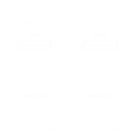
Zümrüt Polyester Makrome
Zümrüt Polyester Makrome
İpi No:6 – 1440
İpi No:6 – 038
60.00
₺
60.00
₺
DEVAMINI OKU
DEVAMINI OKU
STOKTA YOK
STOKTA YOK
Zümrüt Polyester Makrome
Zümrüt Polyester Makrome
İpi No:6 – 010
İpi No:6 – 050