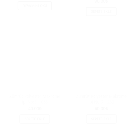
90.00
₺
DEVAMINI OKU
SEPETE EKLE
Zümrüt Polyester Makrome
Zümrüt Polyester Makrome
İpi No:3 – 033
İpi No:3 – 262
40.00
₺
40.00
₺
SEPETE EKLE
SEPETE EKLE