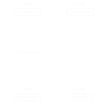
60.00
₺
60.00
₺
DEVAMINI OKU
DEVAMINI OKU
STOKTA YOK
Zümrüt İnce Pamuk
Zümrüt Polyester Makrome
Makrome İpi – 25
İpi No:6 – 037
70.00
₺
60.00
₺
DEVAMINI OKU
SEPETE EKLE