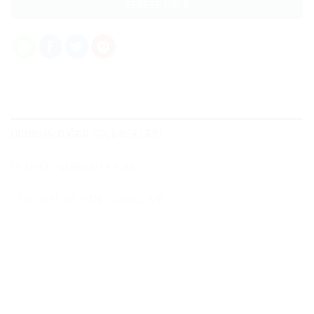
SEPETE EKLE
ÜRÜNÜN DIĞER SEÇENEKLERI
DEĞERLENDIRMELER (0)
TESLIMAT VE İADE KOŞULLARI