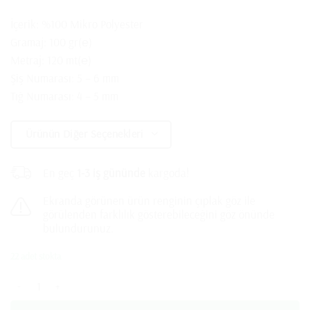
İçerik: %100 Mikro Polyester
Gramaj: 100 gr(℮)
Metraj: 120 mt(℮)
Şiş Numarası: 5 – 6 mm
Tığ Numarası: 4 – 5 mm
Ürünün Diğer Seçenekleri
En geç
1-3 iş gününde
kargoda!
Ekranda görünen ürün renginin çıplak göz ile
görülenden farklılık gösterebileceğini göz önünde
bulundurunuz.
22 adet stokta
Zümrüt Soft El Örgü İpi - 86516 adet