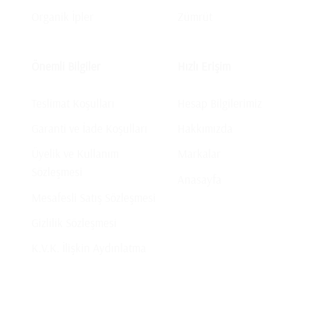
Organik İpler
Zümrüt
Önemli Bilgiler
Hızlı Erişim
Teslimat Koşulları
Hesap Bilgilerimiz
Garanti ve İade Koşulları
Hakkımızda
Üyelik ve Kullanım
Markalar
Sözleşmesi
Anasayfa
Mesafesli Satış Sözleşmesi
Gizlilik Sözleşmesi
K.V.K. İlişkin Aydınlatma