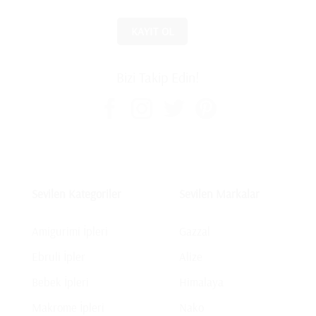
Bizi Takip Edin!
Sevilen Kategoriler
Sevilen Markalar
Amigurimi İpleri
Gazzal
Ebruli İpler
Alize
Bebek İpleri
Himalaya
Makrome İpleri
Nako