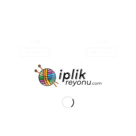
Zümrüt Soft El Örgü İpi –
Zümrüt Soft El Örgü İpi –
86506
86513
52.50
₺
52.50
₺
SEPETE EKLE
SEPETE EKLE