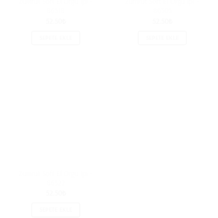
Zümrüt Soft El Örgü İpi –
Zümrüt Soft El Örgü İpi –
86518
86505
52.50
₺
52.50
₺
SEPETE EKLE
SEPETE EKLE
Zümrüt Soft El Örgü İpi –
86522
52.50
₺
SEPETE EKLE