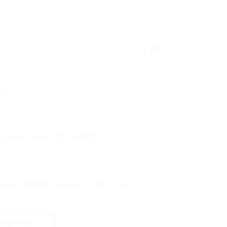
Giriş Yap / Üye Ol
Sepet /
0.00
₺
hraç Fazlası
iyonk Seti (20 Adet)
 farklı renklerde toplamda 20 adet fiyonk
Seçenekleri