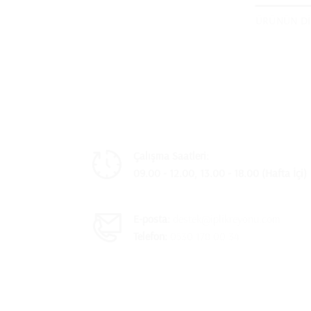
ÜRÜNÜN DI
Çalışma Saatleri:
09.00 - 12.00, 13.00 - 18.00 (Hafta İçi)
E-posta:
destek@iplikreyonu.com
Telefon:
0530 178 00 34