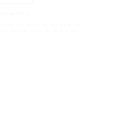
 iş gününde
kargoda!
rünen ürün renginin çıplak göz ile görülenden
österebileceğini göz önünde bulundurunuz.