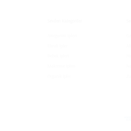
Sevilen Kategoriler
Se
Amigurimi İpleri
Ga
Ebruli İpler
Al
Bebek İpleri
Hi
Makrome İpleri
N
Organik İpler
Zü