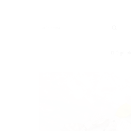
İçeriğe
atla
Ara:
El Örgü İpl