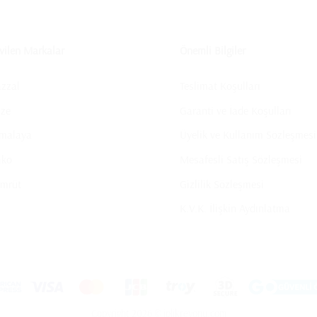
vilen Markalar
Önemli Bilgiler
zzal
Teslimat Koşulları
ize
Garanti ve İade Koşulları
malaya
Üyelik ve Kullanım Sözleşmesi
ako
Mesafesli Satış Sözleşmesi
mrüt
Gizlilik Sözleşmesi
K.V.K. İlişkin Aydınlatma
Copyright 2026 © iplikreyonu.com