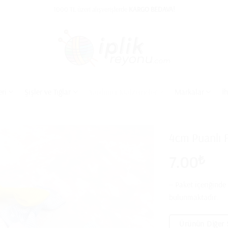
1000 TL üzeri alışverişlerde
KARGO BEDAVA!
eri
Şişler ve Tığlar
Yardımcı Malzemeler
Markalar
İ
4cm Puanlı F
7.00
₺
– Paket içeriğinde
bulunmaktadır.
Ürünün Diğer 