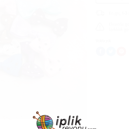
En geç
1-3
Ekranda gö
farklılık g
Stokta yok