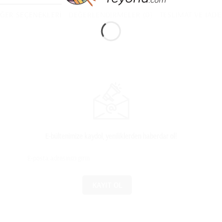
ĞER SEÇENEKLERI
DEĞERLENDIRMELER (0)
TESLIMAT VE İAD
E-bültenimize kaydol, yeniliklerden haberdar ol!